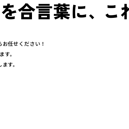
を合言葉に、
こ
らお任せください！
えます。
します。